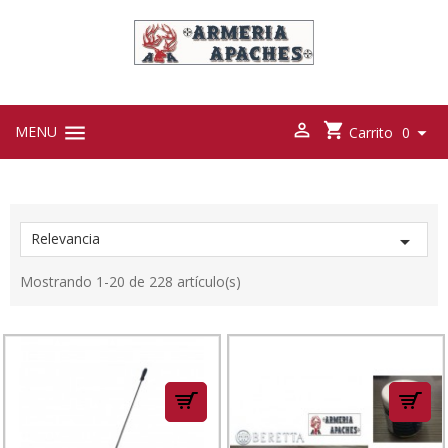



MENU

Carrito
0
Relevancia

Mostrando 1-20 de 228 artículo(s)