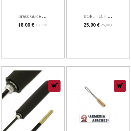
B
Rass Guide For Bolt Action Rifles
B
ORE TECH ELIMINATOR BORE CLEANER
18,00 €
25,00 €
18,00 €
25,00 €