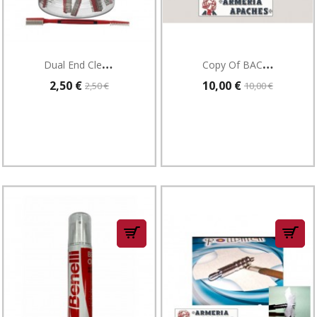
D
Ual End Cleaning Brushes
C
Opy Of BACCHETTA PULIZIA CANNA FUCILE RICOPERTO UNICO PEZZO
2,50 €
10,00 €
2,50 €
10,00 €