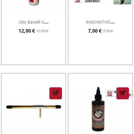
O
Lio Benelli Senza Gas 150ml
I
NNOVATIVE BORE CLEANING
12,00 €
7,00 €
12,00 €
7,00 €