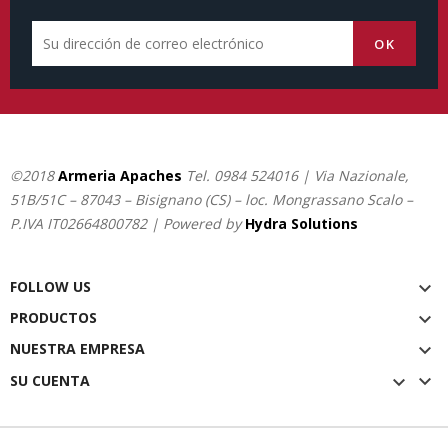
©2018
Armeria Apaches
Tel.
0984 524016
| Via Nazionale,
51B/51C – 87043 – Bisignano (CS) – loc. Mongrassano Scalo –
P.IVA IT02664800782 | Powered by
Hydra Solutions
FOLLOW US

PRODUCTOS

NUESTRA EMPRESA


SU CUENTA
