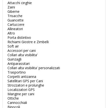
Attacchi cinghie
Zaini
Giberne
Trisacche
Guancette
Cartuccere
Allineatori
Altro
Porta distintivo
Richiami Giostre e Zimbelli
Soft air
Accessori per cani
Collari alta visibilita'
Guinzagli
Antiparassitari
Collari alta visibilita' personalizzati
Trasportino
Corpetti antizanna
Satellitari GPS per Cani
Strozzatori e prolunghe
Localizzatori GPS
Mangine per cani
Ottiche
Cannocchiali
Binocoli