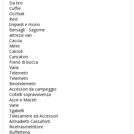
Da tiro
Cuffie
Occhiali
Rest
trepiedi e mono
Bersagli - Sagome
attrezzi vari
Caccia
Mirini
Calcioli
Caricatori
Freno di bocca
Varie
Telemetri
Telemetri
Binotelemetri
Accessori da campeggio
Coltelli sopravvivenza
Asce e Maceti
Varie
Sgabelli
Telecamere ed Accessori
Armadietti Cassaforti
Ricetrasmettitore
Buffetteria