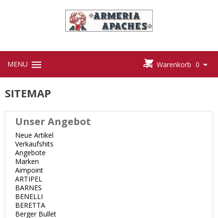



MENU

Warenkorb
0
SITEMAP
Unser Angebot
Neue Artikel
Verkaufshits
Angebote
Marken
Aimpoint
ARTIPEL
BARNES
BENELLI
BERETTA
Berger Bullet