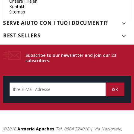
Unsere Filialen
Kontakt
Sitemap
SERVE AIUTO CON I TUOI DOCUMENTI?

BEST SELLERS

Subscribe to our newsletter and join our 23
subscribers.
©2018
Armeria Apaches
Tel.
0984 524016
| Via Nazionale,