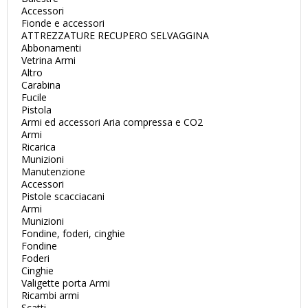
Accessori
Fionde e accessori
ATTREZZATURE RECUPERO SELVAGGINA
Abbonamenti
Vetrina Armi
Altro
Carabina
Fucile
Pistola
Armi ed accessori Aria compressa e CO2
Armi
Ricarica
Munizioni
Manutenzione
Accessori
Pistole scacciacani
Armi
Munizioni
Fondine, foderi, cinghie
Fondine
Foderi
Cinghie
Valigette porta Armi
Ricambi armi
Scatti