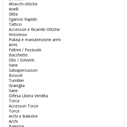
Attacchi ottiche
Anelli
Slitte
Sgancio Rapido
Tattico
Accessori e Ricambi Ottiche
Victorinox
Pulizia e manutenzione armi
Armi
Feltrini / Pezzuole
Bacchette
Olio / Solventi
Varie
Salvapercussori
Bossoli
Tumbler
Graniglia
Varie
Difesa Libera Vendita
Torce
Accessori Torce
Torce
Archi e Balestre
Archi
Balestre