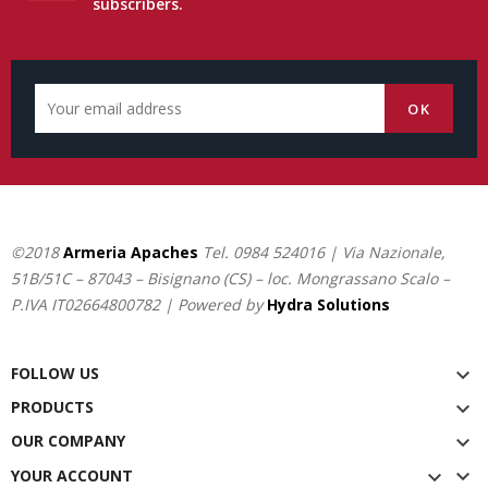
subscribers.
©2018
Armeria Apaches
Tel.
0984 524016
| Via Nazionale,
51B/51C – 87043 – Bisignano (CS) – loc. Mongrassano Scalo –
P.IVA IT02664800782 | Powered by
Hydra Solutions
FOLLOW US

PRODUCTS

OUR COMPANY


YOUR ACCOUNT
