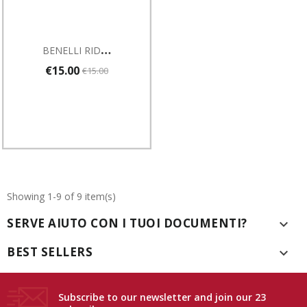
B
ENELLI RIDUTTORE IN POLIMERO A 3 COLPI CAL. 12
€15.00
€15.00
Showing 1-9 of 9 item(s)
SERVE AIUTO CON I TUOI DOCUMENTI?

BEST SELLERS

Subscribe to our newsletter and join our 23