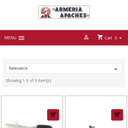



MENU

Cart
0
Relevance

Showing 1-9 of 9 item(s)