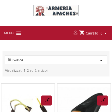



MENU

Carrello
0
Rilevanza

Visualizzati 1-2 su 2 articoli