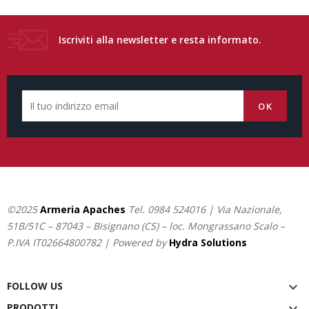
Iscriviti alla newsletter e resta informato.
©2025
Armeria Apaches
Tel.
0984 524016
| Via Nazionale,
51B/51C – 87043 – Bisignano (CS) – loc. Mongrassano Scalo –
P.IVA IT02664800782 | Powered by
Hydra Solutions
FOLLOW US

PRODOTTI