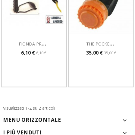
F
IONDA PROFESSIONALE TARGET MEGALINE CON APPOGGIO
T
HE POCKET SHOT FIONDA
6,10 €
35,00 €
6,10 €
35,00 €
Visualizzati 1-2 su 2 articoli
MENU ORIZZONTALE

I PIÙ VENDUTI
