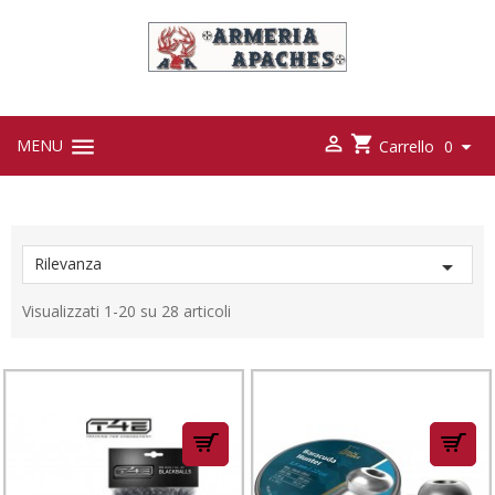



MENU

Carrello
0
Rilevanza

Visualizzati 1-20 su 28 articoli