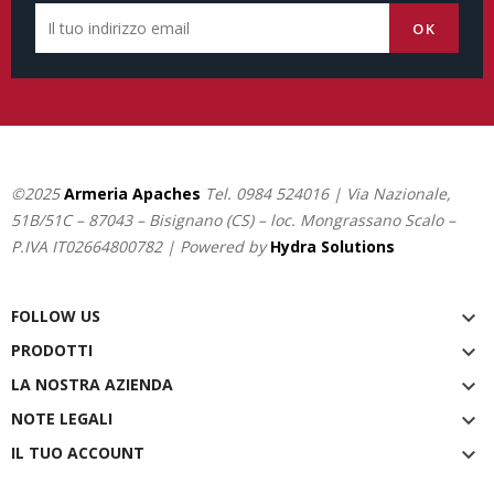
©2025
Armeria Apaches
Tel.
0984 524016
| Via Nazionale,
51B/51C – 87043 – Bisignano (CS) – loc. Mongrassano Scalo –
P.IVA IT02664800782 | Powered by
Hydra Solutions
FOLLOW US

PRODOTTI

LA NOSTRA AZIENDA

NOTE LEGALI

IL TUO ACCOUNT
