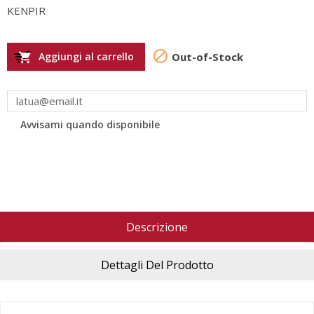
KENPIR

Aggiungi al carrello
Out-of-Stock

Avvisami quando disponibile
Descrizione
Dettagli Del Prodotto