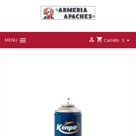



MENU

Carrello
0