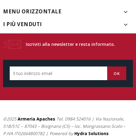
MENU ORIZZONTALE

I PIÙ VENDUTI

Iscriviti alla newsletter e resta informato.
©2025
Armeria Apaches
Tel.
0984 524016
| Via Nazionale,
51B/51C – 87043 – Bisignano (CS) – loc. Mongrassano Scalo –
P.IVA IT02664800782 | Powered by
Hydra Solutions