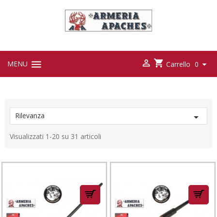



MENU

Carrello
0
Rilevanza

Visualizzati 1-20 su 31 articoli