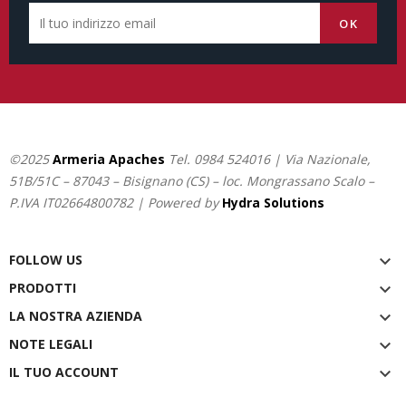
©2025
Armeria Apaches
Tel.
0984 524016
| Via Nazionale,
51B/51C – 87043 – Bisignano (CS) – loc. Mongrassano Scalo –
P.IVA IT02664800782 | Powered by
Hydra Solutions
FOLLOW US

PRODOTTI

LA NOSTRA AZIENDA

NOTE LEGALI

IL TUO ACCOUNT
