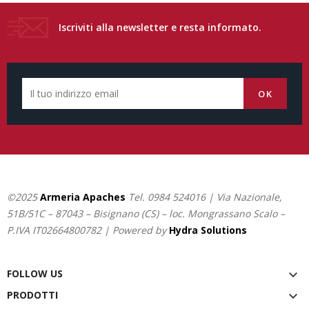
Iscriviti alla newsletter e resta informato.
©2025
Armeria Apaches
Tel.
0984 524016
| Via Nazionale,
51B/51C – 87043 – Bisignano (CS) – loc. Mongrassano Scalo –
P.IVA IT02664800782 | Powered by
Hydra Solutions
FOLLOW US

PRODOTTI
