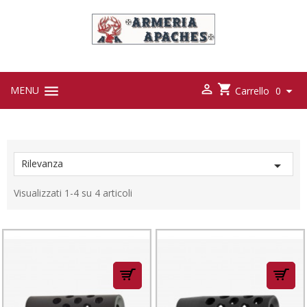



MENU

Carrello
0
Rilevanza

Visualizzati 1-4 su 4 articoli