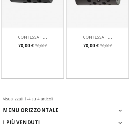
C
ONTESSA FRB02/B FRENO DI BOCCA Ø 16-17 FILETTO M15
C
ONTESSA FRB01 – FRENO DI BOCCA Ø 22
70,00 €
70,00 €
70,00 €
70,00 €
Visualizzati 1-4 su 4 articoli
MENU ORIZZONTALE

I PIÙ VENDUTI
