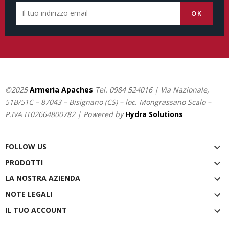
©2025
Armeria Apaches
Tel.
0984 524016
| Via Nazionale,
51B/51C – 87043 – Bisignano (CS) – loc. Mongrassano Scalo –
P.IVA IT02664800782 | Powered by
Hydra Solutions
FOLLOW US

PRODOTTI

LA NOSTRA AZIENDA

NOTE LEGALI

IL TUO ACCOUNT
