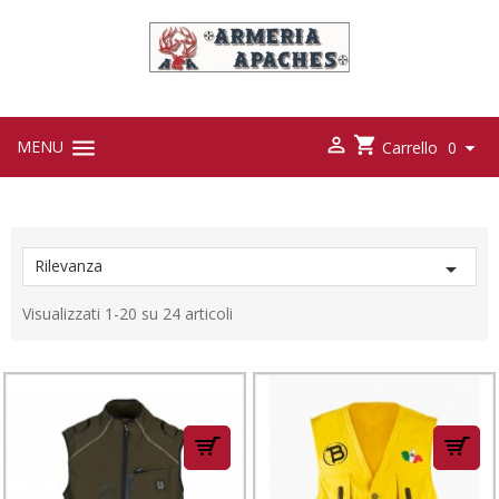



MENU

Carrello
0
Rilevanza

Visualizzati 1-20 su 24 articoli