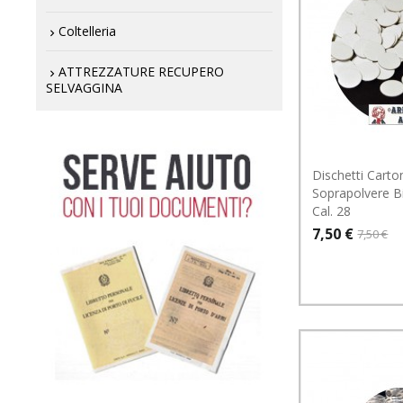
Coltelleria
ATTREZZATURE RECUPERO
SELVAGGINA
Dischetti Carton
Soprapolvere B
Cal. 28
7,50 €
7,50 €