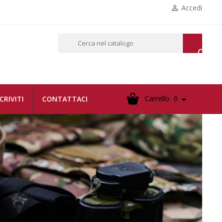
Accedi


Carrello
0

SCRIVITI
CONTATTACI