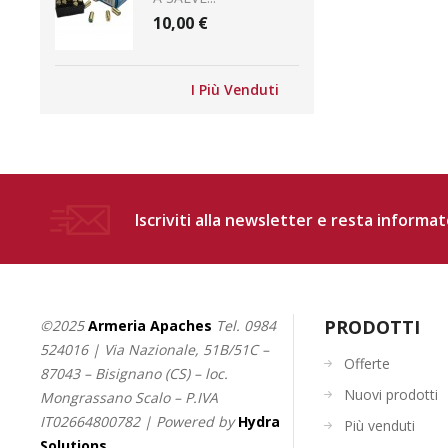
10,00 €
I Più Venduti
Iscriviti alla newsletter e resta informat
PRODOTTI
©2025
Armeria Apaches
Tel.
0984
524016
| Via Nazionale, 51B/51C –
Offerte
87043 – Bisignano (CS) – loc.
Nuovi prodotti
Mongrassano Scalo – P.IVA
IT02664800782 | Powered by
Hydra
Più venduti
Solutions