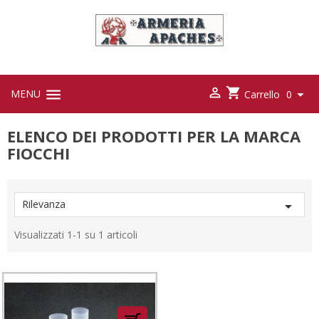



MENU

Carrello
0
ELENCO DEI PRODOTTI PER LA MARCA
FIOCCHI
Rilevanza

Visualizzati 1-1 su 1 articoli