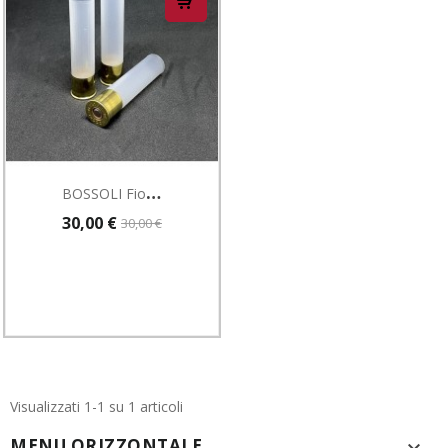
B
OSSOLI Fiocchi Cal. 28 T3 INN.615 SVASATO 200PZ.
30,00 €
30,00 €
Visualizzati 1-1 su 1 articoli
MENU ORIZZONTALE
