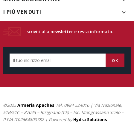
I PIÙ VENDUTI

Iscriviti alla newsletter e resta informato.
©2025
Armeria Apaches
Tel.
0984 524016
| Via Nazionale,
51B/51C – 87043 – Bisignano (CS) – loc. Mongrassano Scalo –
P.IVA IT02664800782 | Powered by
Hydra Solutions