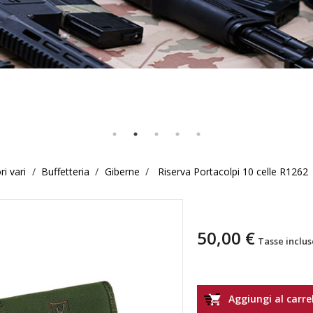
i vari
Buffetteria
Giberne
Riserva Portacolpi 10 celle R1262
Riserva Portaco
50,00 €
Tasse inclus
Aggiungi al carre
