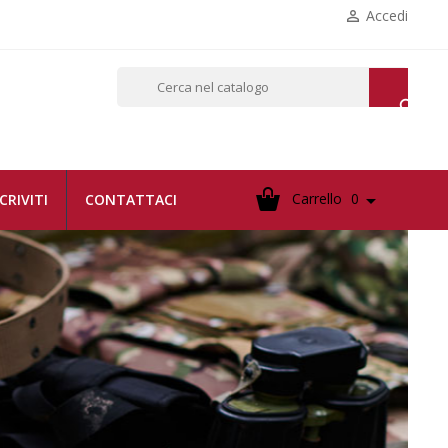
Accedi


Carrello
0

SCRIVITI
CONTATTACI